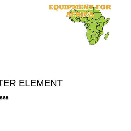
als
Equipment
Parts
More
LTER ELEMENT
868